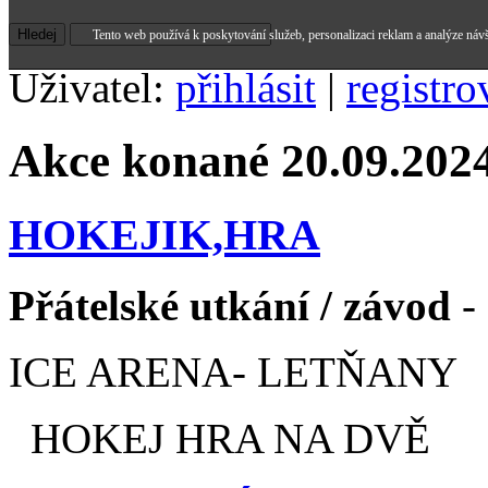
Tento web používá k poskytování služeb, personalizaci reklam a analýze náv
Uživatel:
přihlásit
|
registro
Akce konané 20.09.202
HOKEJIK,HRA
Přátelské utkání / závod
- 
ICE ARENA- LETŇANY
HOKEJ HRA NA DVĚ