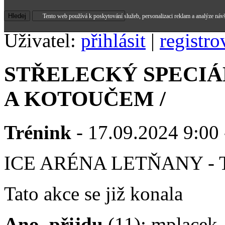
Tento web používá k poskytování služeb, personalizaci reklam a analýze náv
Uživatel:
přihlásit
|
registro
STŘELECKÝ SPECIÁ
A KOTOUČEM /
Trénink
- 17.09.2024 9:00 
ICE ARÉNA LETŇANY -
Tato akce se již konala
Ano, přijdu
(11): mplacek,