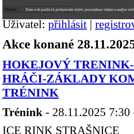
Tento web používá k poskytování služeb, personalizaci reklam a analýze náv
Uživatel:
přihlásit
|
registro
Akce konané 28.11.202
HOKEJOVÝ TRENINK
HRÁČI-ZÁKLADY KO
TRÉNINK
Trénink
- 28.11.2025 7:30 
ICE RINK STRAŠNICE