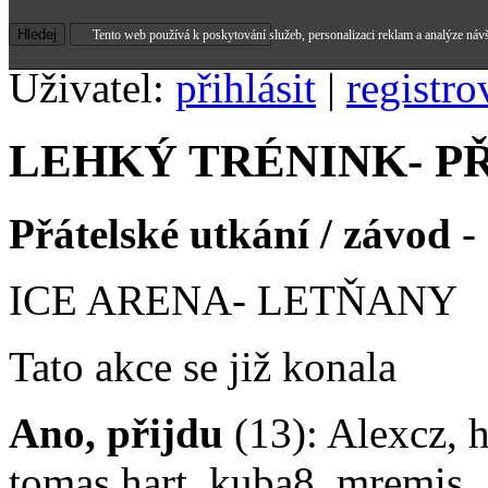
Tento web používá k poskytování služeb, personalizaci reklam a analýze náv
Uživatel:
přihlásit
|
registro
LEHKÝ TRÉNINK- P
Přátelské utkání / závod
- 
ICE ARENA- LETŇANY
Tato akce se již konala
Ano, přijdu
(13): Alexcz, 
tomas.hart, kuba8, mremis,