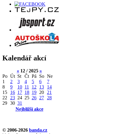
Kalendář akcí
«
12 / 2025
»
Po
Út
St
Čt
Pá
So
Ne
1
2
3
4
5
6
7
8
9
10
11
12
13
14
15
16
17
18
19
20
21
22
23
24
25
26
27
28
29
30
31
Nejbližší akce
© 2006-2026
banda.cz