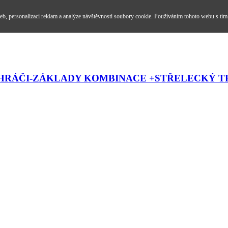
b, personalizaci reklam a analýze návštěvnosti soubory cookie. Používáním tohoto webu s tím
HRÁČI-ZÁKLADY KOMBINACE +STŘELECKÝ T