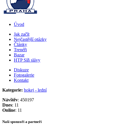
Úvod
Jak začít
Nejčastější otázky
Články
Trenéři
Bazar
HTP Síň slávy
Diskuze
Fotogalerie
Kontakt
Kategorie:
hokej - lední
Návštěv
: 450197
Dnes
: 11
Online
: 11
Naši sponzoři a partneři