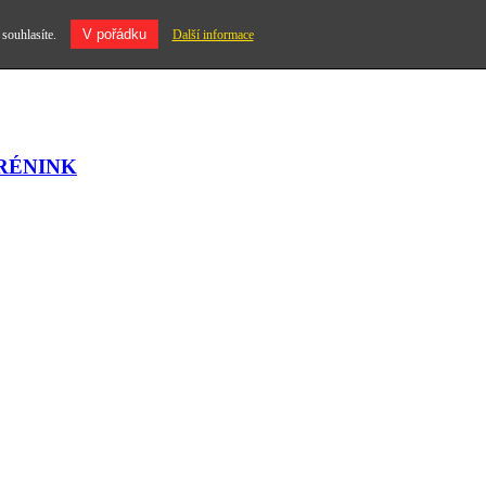
V pořádku
 souhlasíte.
Další informace
RÉNINK