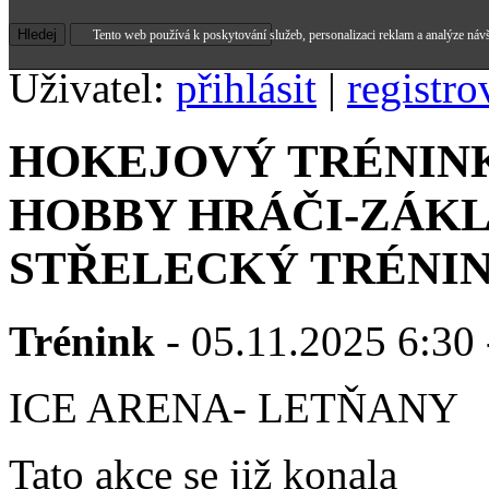
Tento web používá k poskytování služeb, personalizaci reklam a analýze náv
Uživatel:
přihlásit
|
registro
HOKEJOVÝ TRÉNINK
HOBBY HRÁČI-ZÁK
STŘELECKÝ TRÉNI
Trénink
- 05.11.2025 6:30 
ICE ARENA- LETŇANY
Tato akce se již konala