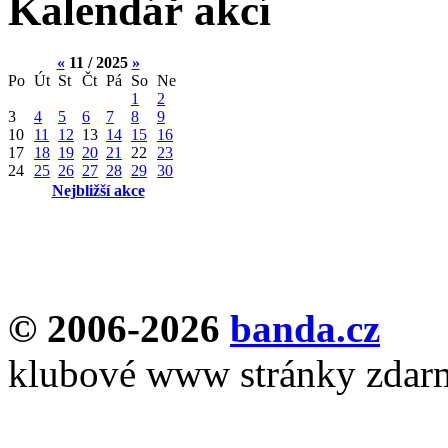
Kalendář akcí
«
11 / 2025
»
Po
Út
St
Čt
Pá
So
Ne
1
2
3
4
5
6
7
8
9
10
11
12
13
14
15
16
17
18
19
20
21
22
23
24
25
26
27
28
29
30
Nejbližší akce
© 2006-2026
banda.cz
klubové www stránky zdar