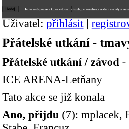
Tento web používá k poskytování služeb, personalizaci reklam a analýze náv
Uživatel:
přihlásit
|
registro
Přátelské utkání - tmav
Přátelské utkání / závod
- 
ICE ARENA-Letňany
Tato akce se již konala
Ano, přijdu
(7): mplacek, 
Stabe, Francuz