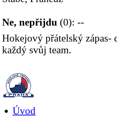
Ne, nepřijdu
(0): --
Hokejový přátelský zápas- d
každý svůj team.
Úvod