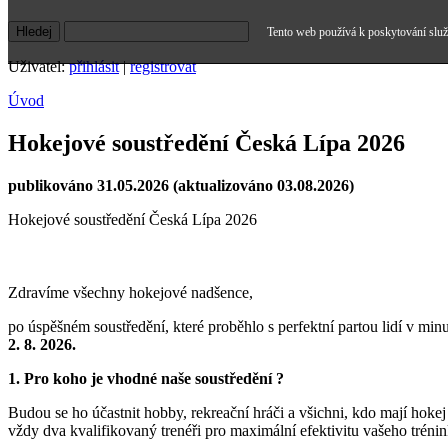
Tento web používá k poskytování služe
Uživatel:
přihlásit
|
registrovat
Úvod
Hokejové soustředění Česká Lípa 2026
publikováno 31.05.2026 (aktualizováno 03.08.2026)
Hokejové soustředění Česká Lípa 2026
Zdravíme všechny hokejové nadšence,
po úspěšném soustředění, které proběhlo s perfektní partou lidí v mi
2. 8. 2026.
1. Pro koho je vhodné naše soustředění ?
Budou se ho účastnit hobby, rekreační hráči a všichni, kdo mají hoke
vždy dva kvalifikovaný trenéři pro maximální efektivitu vašeho trénin