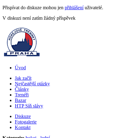
Přispívat do diskuze mohou jen
přihlášení
uživatelé.
V diskuzi není zatím žádný příspěvek
Úvod
Jak začít
Nejčastější otázky
Články
Trenéři
Bazar
HTP Síň slávy
Diskuze
Fotogalerie
Kontakt
Kategorie:
hokej - lední