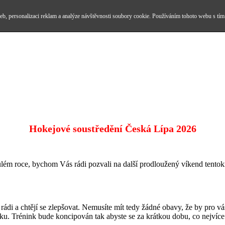
b, personalizaci reklam a analýze návštěvnosti soubory cookie. Používáním tohoto webu s tím
Hokejové soustředění Česká Lípa 2026
nulém roce, bychom Vás rádi pozvali na další prodloužený víkend tentok
j rádi a chtějí se zlepšovat. Nemusíte mít tedy žádné obavy, že by pro
ku. Trénink bude koncipován tak abyste se za krátkou dobu, co nejvíce 