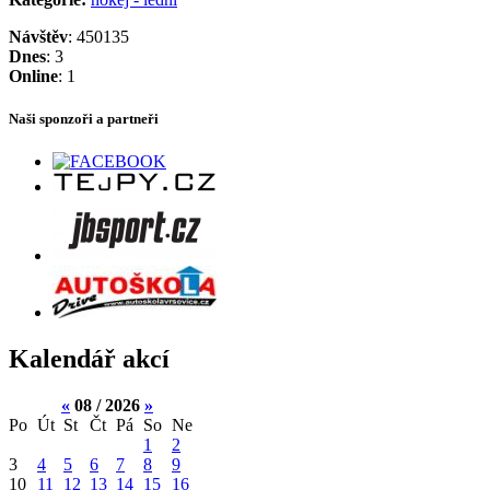
Návštěv
: 450135
Dnes
: 3
Online
: 1
Naši sponzoři a partneři
Kalendář akcí
«
08 / 2026
»
Po
Út
St
Čt
Pá
So
Ne
1
2
3
4
5
6
7
8
9
10
11
12
13
14
15
16