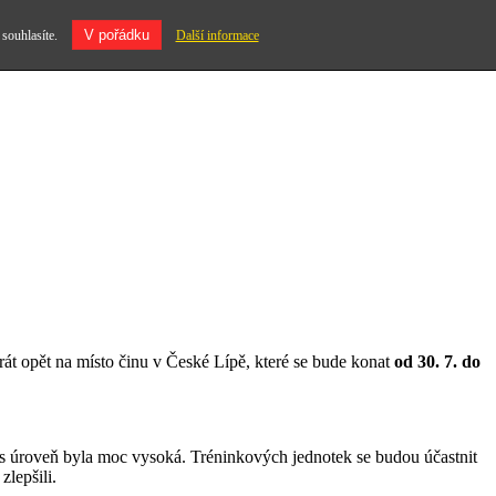
V pořádku
 souhlasíte.
Další informace
rát opět na místo činu v České Lípě, které se bude konat
od 30. 7. do
 vás úroveň byla moc vysoká. Tréninkových jednotek se budou účastnit
zlepšili.