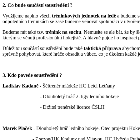
2. Co bude součástí soustředění ?
Využijeme naplno všech
tréninkových jednotek na ledě
a budeme se
odpoledních treninkách se zase budeme věnovat spolupráci v utvořen
Budeme mít také tzv.
trénink na suchu
. Nemusíte se ale bát, že by 
kterým se věnují profesionální hokejisté. A hlavně pujde i o inspiraci 
Důležitou součástí soustředění bude také
taktická příprava
abychom s
správně pohybovat, které hráče obsadit a vůbec, co je úkolem každé je
3. Kdo povede soustředění ?
Ladislav Kadaně -
Šéftrenér mládeže HC Letci Letňany
- Dlouholetý hráč 2. ligy ledního hokeje
- Držitel trenérské licence ČSLH
Marek Plaček -
Dlouholetý hráč ledního hokeje. Otec projektu Hoke
-
7 sezon(HK Kralupy nad Vltavou, HC Hvězda Prah