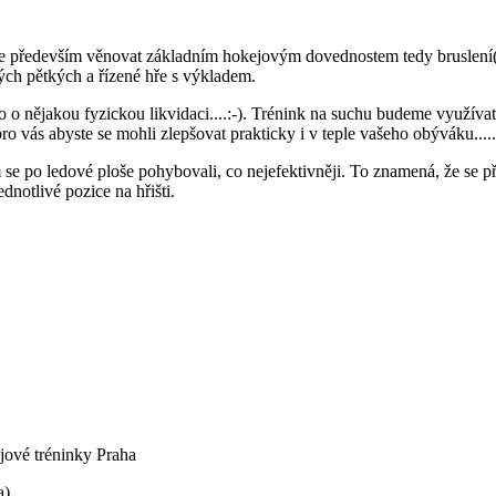
 především věnovat základním hokejovým dovednostem tedy bruslení(p
ých pětkých a řízené hře s výkladem.
šlo o nějakou fyzickou likvidaci....:-). Trénink na suchu budeme využív
pro vás abyste se mohli zlepšovat prakticky i v teple vašeho obýváku.....:
e po ledové ploše pohybovali, co nejefektivněji. To znamená, že se p
dnotlivé pozice na hřišti.
jové tréninky Praha
a)