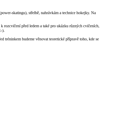
ower-skatingu), střelbě, nahrávkám a technice hokejky. Na
at k rozcvičení před ledem a také pro ukázku různých cvičeních,
-).
řed tréninkem budeme věnovat teoretické přípravě toho, kde se