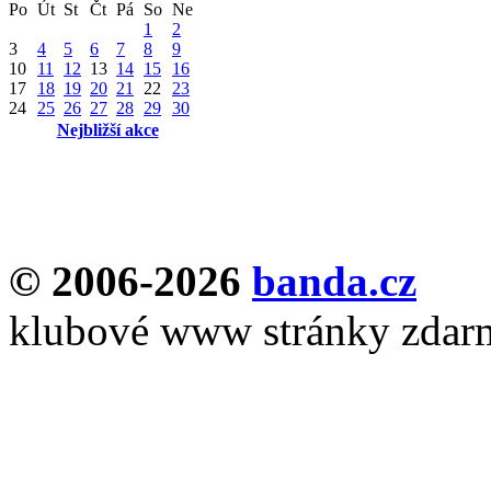
Po
Út
St
Čt
Pá
So
Ne
1
2
3
4
5
6
7
8
9
10
11
12
13
14
15
16
17
18
19
20
21
22
23
24
25
26
27
28
29
30
Nejbližší akce
© 2006-2026
banda.cz
klubové www stránky zdar