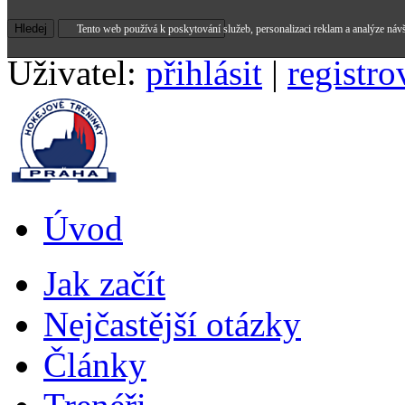
Tento web používá k poskytování služeb, personalizaci reklam a analýze náv
Uživatel:
přihlásit
|
registro
Úvod
Jak začít
Nejčastější otázky
Články